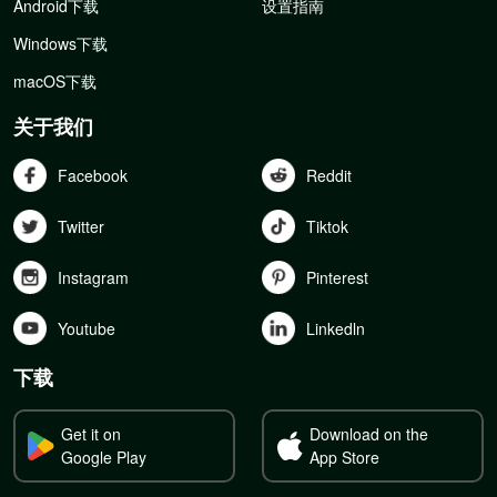
Android下载
设置指南
Windows下载
macOS下载
关于我们
Facebook
Reddit
Twitter
Tiktok
Instagram
Pinterest
Youtube
Linkedln
下载
Get it on
Download on the
Google Play
App Store